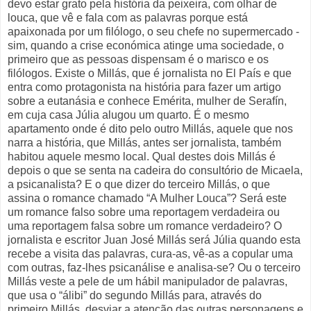
devo estar grato pela história da peixeira, com olhar de
louca, que vê e fala com as palavras porque está
apaixonada por um filólogo, o seu chefe no supermercado -
sim, quando a crise económica atinge uma sociedade, o
primeiro que as pessoas dispensam é o marisco e os
filólogos. Existe o Millás, que é jornalista no El País e que
entra como protagonista na história para fazer um artigo
sobre a eutanásia e conhece Emérita, mulher de Serafín,
em cuja casa Júlia alugou um quarto. É o mesmo
apartamento onde é dito pelo outro Millás, aquele que nos
narra a história, que Millás, antes ser jornalista, também
habitou aquele mesmo local. Qual destes dois Millás é
depois o que se senta na cadeira do consultório de Micaela,
a psicanalista? E o que dizer do terceiro Millás, o que
assina o romance chamado “A Mulher Louca”? Será este
um romance falso sobre uma reportagem verdadeira ou
uma reportagem falsa sobre um romance verdadeiro? O
jornalista e escritor Juan José Millás será Júlia quando esta
recebe a visita das palavras, cura-as, vê-as a copular uma
com outras, faz-lhes psicanálise e analisa-se? Ou o terceiro
Millás veste a pele de um hábil manipulador de palavras,
que usa o “álibi” do segundo Millás para, através do
primeiro Millás, desviar a atenção das outras personagens e