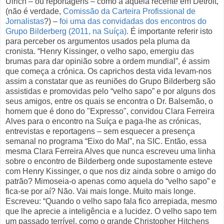
Ulrich – ou reportagens – como a aquela recente em Detroit,
(não é verdade,
Comissão da Carteira Profissional de
Jornalistas
?) –
foi uma das convidadas dos encontros do
Grupo Bilderberg (2011, na Suíça)
. É importante referir isto
para perceber os argumentos usados pela pluma da
cronista. “Henry Kissinger, o velho sapo, emergiu das
brumas para dar opinião sobre a ordem mundial”, é assim
que começa a crónica. Os caprichos desta vida levam-nos
assim a constatar que as reuniões do Grupo Bilderberg são
assistidas e promovidas pelo “velho sapo” e por alguns dos
seus amigos, entre os quais se encontra o Dr. Balsemão, o
homem que é dono do "Expresso", convidou Clara Ferreira
Alves para o encontro na Suíça e paga-lhe as crónicas,
entrevistas e reportagens – sem esquecer a presença
semanal no programa “Eixo do Mal”, na SIC. Então, essa
mesma Clara Ferreira Alves que nunca escreveu uma linha
sobre o encontro de Bilderberg onde supostamente esteve
com Henry Kissinger, o que nos diz ainda sobre o amigo do
patrão? Mimoseia-o apenas como aquela do “velho sapo” e
fica-se por aí? Não. Vai mais longe. Muito mais longe.
Escreveu: “Quando o velho sapo fala fico arrepiada, mesmo
que lhe aprecie a inteligência e a lucidez. O velho sapo tem
um passado terrível, como o grande Christopher Hitchens