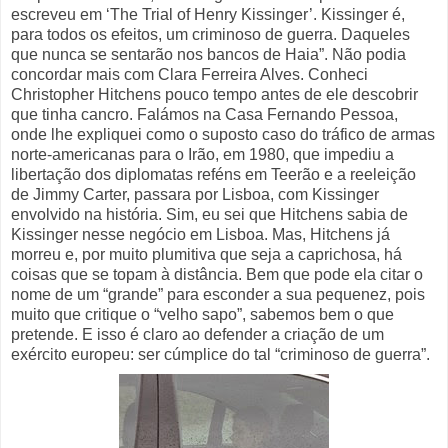
escreveu em ‘The Trial of Henry Kissinger’. Kissinger é,
para todos os efeitos, um criminoso de guerra. Daqueles
que nunca se sentarão nos bancos de Haia”. Não podia
concordar mais com Clara Ferreira Alves. Conheci
Christopher Hitchens pouco tempo antes de ele descobrir
que tinha cancro. Falámos na Casa Fernando Pessoa,
onde lhe expliquei como o suposto caso do tráfico de armas
norte-americanas para o Irão, em 1980, que impediu a
libertação dos diplomatas reféns em Teerão e a reeleição
de Jimmy Carter, passara por Lisboa, com Kissinger
envolvido na história. Sim, eu sei que Hitchens sabia de
Kissinger nesse negócio em Lisboa. Mas, Hitchens já
morreu e, por muito plumitiva que seja a caprichosa, há
coisas que se topam à distância. Bem que pode ela citar o
nome de um “grande” para esconder a sua pequenez, pois
muito que critique o “velho sapo”, sabemos bem o que
pretende. E isso é claro ao defender a criação de um
exército europeu: ser cúmplice do tal “criminoso de guerra”.